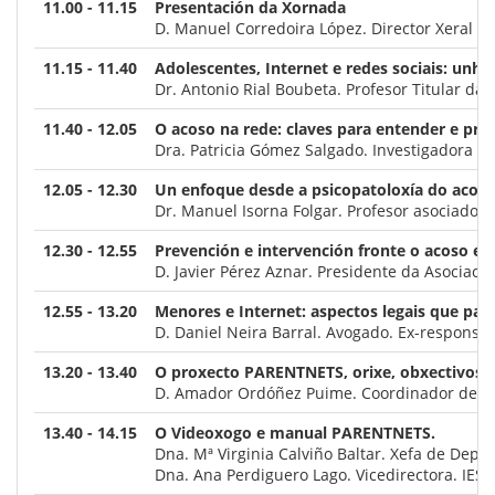
11.00 - 11.15
Presentación da Xornada
D. Manuel Corredoira López. Director Xeral d
11.15 - 11.40
Adolescentes, Internet e redes sociais: unh
Dr. Antonio Rial Boubeta. Profesor Titular da
11.40 - 12.05
O acoso na rede: claves para entender e prev
Dra. Patricia Gómez Salgado. Investigadora da
12.05 - 12.30
Un enfoque desde a psicopatoloxía do acoso
Dr. Manuel Isorna Folgar. Profesor asociado 
12.30 - 12.55
Prevención e intervención fronte o acoso es
D. Javier Pérez Aznar. Presidente da Asociaci
12.55 - 13.20
Menores e Internet: aspectos legais que pa
D. Daniel Neira Barral. Avogado. Ex-responsa
13.20 - 13.40
O proxecto PARENTNETS, orixe, obxectivos 
D. Amador Ordóñez Puime. Coordinador de Prox
13.40 - 14.15
O Videoxogo e manual PARENTNETS.
Dna. Mª Virginia Calviño Baltar. Xefa de Depar
Dna. Ana Perdiguero Lago. Vicedirectora. IES 