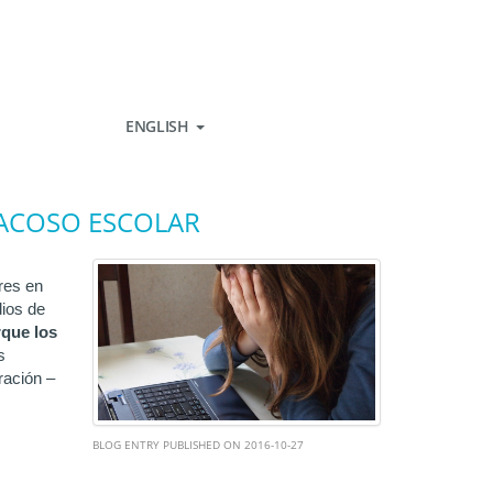
ENGLISH
 ACOSO ESCOLAR
res en
dios de
rque los
s
ración –
BLOG ENTRY PUBLISHED ON 2016-10-27